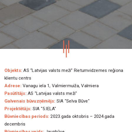
Objekts:
AS “Latvijas valsts meži” Rietumvidzemes reģiona
klientu centrs
Adrese:
Vanagu iela 1, Valmiermuiža, Valmiera
Pasūtītājs:
AS "Latvijas valsts meži"
Galvenais būvuzņēmējs:
SIA "Selva Būve"
Projektētājs:
SIA "5.IELA"
Būvniecības periods:
2023.gada oktobris – 2024.gada
decembris
Būvniecības veids:
Jaunbūve