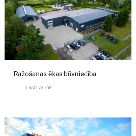
Ražošanas ēkas būvniecība
Lasīt vairāk