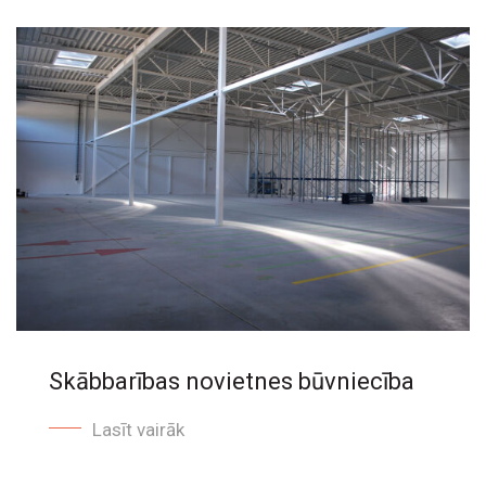
Skābbarības novietnes būvniecība
Lasīt vairāk