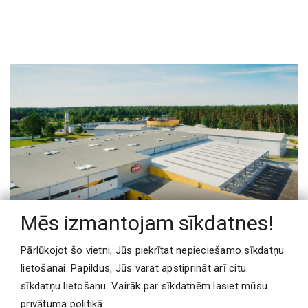
Mēs izmantojam sīkdatnes!
Pārlūkojot šo vietni, Jūs piekrītat nepieciešamo sīkdatņu
lietošanai. Papildus, Jūs varat apstiprināt arī citu
sīkdatņu lietošanu. Vairāk par sīkdatnēm lasiet mūsu
Spilvas ražošanas korpusa
privātuma politikā
.