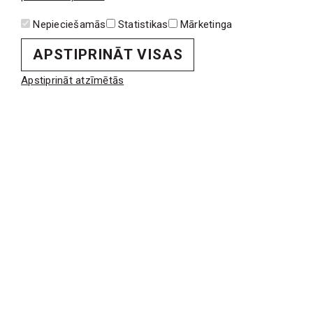
rekonstrukcija
Nepieciešamās
Statistikas
Mārketinga
Lasīt vairāk
APSTIPRINĀT VISAS
Apstiprināt atzīmētās