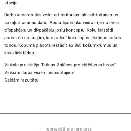
stacija.
Darbu ietvaros tiks veikti arī teritorijas labiekārtošanas un
apzaļumošanas darbi. Apstādījumi tiks veidoti ņemot vērā
trīspakāpju un divpakāpju joslu konceptu. Koku lielstādi
paredzēti no sugām, kas rudenī koku lapas iekrāsos košos
toņos. Kopumā plānots iestādīt ap 860 košumkrūmus un
koku lielstādus.
Veikalu projektēja "Diānas Zalānes projektēšanas birojs".
Veiksmi darbā visiem iesaistītajiem!
Gaidām rezultātu!
Iepriekšējais ieraksts