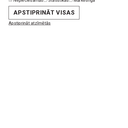
Nepieciešamās
Statistikas
Mārketinga
APSTIPRINĀT VISAS
VAKANCES
Vakances
Apstiprināt atzīmētās
Pieteikties vakancei
AKTUALITĀTES