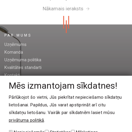
Nākamais ieraksts
PAR MUMS
Uzņēmums
Komanda
Uzņēmuma politika
Kvalitātes standarti
Kontakti
Mēs izmantojam sīkdatnes!
PROJEKTI
Pārlūkojot šo vietni, Jūs piekrītat nepieciešamo sīkdatņu
Industriālās ēkas
lietošanai. Papildus, Jūs varat apstiprināt arī citu
Sabiedriskās ēkas
sīkdatņu lietošanu. Vairāk par sīkdatnēm lasiet mūsu
Dzīvojamās ēkas
privātuma politikā
.
Klienti