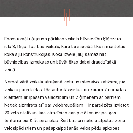
Esam uzsākuši jauna pārtikas veikala būvniecību Ķīšezera
ielā 8, Rīgā. Tas būs veikals, kura būvniecībā tiks izmantotas
koka siju konstrukcijas. Koka izvēle ļauj samazināt
būvniecības izmaksas un būvēt ēkas dabai draudzīgākā
veidā.
Ņemot vērā veikala atrašanā vietu un intensīvo satiksmi, pie
veikala paredzētas 135 autostāvvietas, no kurām 7 domātas
klientiem ar īpašām vajadzībām un 2 ģimenēm ar bērniem.
Netiek aizmirsts arī par velobraucējiem – ir paredzēts izvietot
20 velo statīvus, kas atradīsies gan pie ēkas ieejas, gan
teritorijā pie Ķīšezera ielas. Šeit būs arī neliela atpūtas zona
velosipēdistiem un pašapkalpošanās velosipēdu apkopes