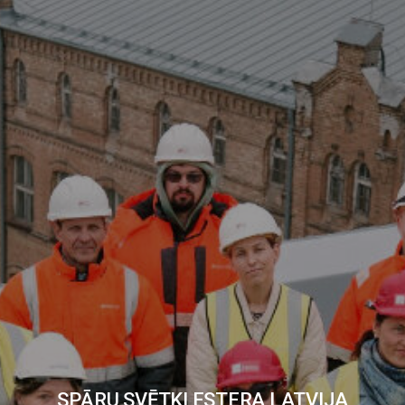
SPĀRU SVĒTKI ESTERA LATVIJA