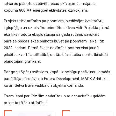
ietvaros plānots uzbūvēt sešas dzīvojamās mājas ar
kopumā 800 A+ energoefektivitātes dzīvokļiem.
Projekts tiek attīstīts pa posmiem, piedāvājot kvalitatīvu,
ilgtspējīgu un uz cilvēku orientētu dzīves vidi. Projekta pirmā
ēka tiks nodota ekspluatācijā šā gada rudenī, savukārt
pārējās piecas ēkas plānots būvēt pa posmiem, laikā līdz
2032. gadam. Pirmā ēka ir nozīmīgs posms visa jaunā
pilsētas kvartāla attīstībā, un tās būvniecība norit atbilstoši
plānotajam grafikam.
Par godu Spāru svētkiem, kopā uz svinīgu pasākumu ieradās
pasūtītāja pārstāvji no Estera Development, MARK Arhitekti,
kā arī Selva Būve vadība un objekta komanda.
Esam lepni par līdz šim padarīto un ar nepacietību gaidām
projekta tālāku attīstību!