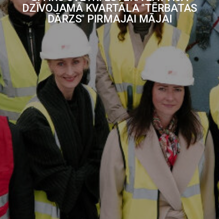
DZĪVOJAMĀ KVARTĀLA "TĒRBATAS
DĀRZS" PIRMAJAI MĀJAI