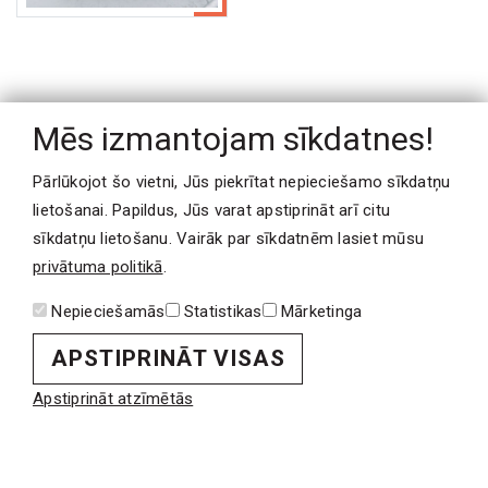
Mēs izmantojam sīkdatnes!
Pārlūkojot šo vietni, Jūs piekrītat nepieciešamo sīkdatņu
Iepriekšējais ieraksts
lietošanai. Papildus, Jūs varat apstiprināt arī citu
Nākamais ieraksts
sīkdatņu lietošanu. Vairāk par sīkdatnēm lasiet mūsu
privātuma politikā
.
Nepieciešamās
Statistikas
Mārketinga
PAR MUMS
APSTIPRINĀT VISAS
Uzņēmums
Komanda
Apstiprināt atzīmētās
Uzņēmuma politika
Kvalitātes standarti
Kontakti