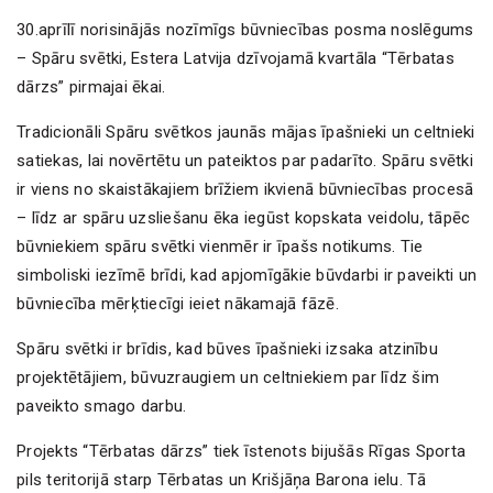
30.aprīlī norisinājās nozīmīgs būvniecības posma noslēgums
– Spāru svētki, Estera Latvija dzīvojamā kvartāla “Tērbatas
dārzs” pirmajai ēkai.
Tradicionāli Spāru svētkos jaunās mājas īpašnieki un celtnieki
satiekas, lai novērtētu un pateiktos par padarīto. Spāru svētki
ir viens no skaistākajiem brīžiem ikvienā būvniecības procesā
– līdz ar spāru uzsliešanu ēka iegūst kopskata veidolu, tāpēc
būvniekiem spāru svētki vienmēr ir īpašs notikums. Tie
simboliski iezīmē brīdi, kad apjomīgākie būvdarbi ir paveikti un
būvniecība mērķtiecīgi ieiet nākamajā fāzē.
Spāru svētki ir brīdis, kad būves īpašnieki izsaka atzinību
projektētājiem, būvuzraugiem un celtniekiem par līdz šim
paveikto smago darbu.
Projekts “Tērbatas dārzs” tiek īstenots bijušās Rīgas Sporta
pils teritorijā starp Tērbatas un Krišjāņa Barona ielu. Tā