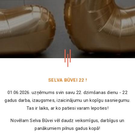
SELVA BŪVEI 22 !
01.06.2026. uzņēmums svin savu 22. dzimšanas dienu - 22
gadus darba, izaugsmes, izaicinājumu un kopīgu sasniegumu.
Tas ir laiks, ar ko patiesi varam lepoties!
Novēlam Selva Būvei vēl daudz veiksmīgus, darbīgus un
panākumiem pilnus gadus kopā!