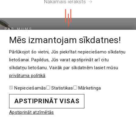
Nākamais ieraksts
PAR MUMS
Mēs izmantojam sīkdatnes!
Uzņēmums
Komanda
Pārlūkojot šo vietni, Jūs piekrītat nepieciešamo sīkdatņu
Uzņēmuma politika
lietošanai. Papildus, Jūs varat apstiprināt arī citu
Kvalitātes standarti
sīkdatņu lietošanu. Vairāk par sīkdatnēm lasiet mūsu
Kontakti
privātuma politikā
.
Nepieciešamās
Statistikas
Mārketinga
PROJEKTI
Industriālās ēkas
APSTIPRINĀT VISAS
Sabiedriskās ēkas
Apstiprināt atzīmētās
Dzīvojamās ēkas
Klienti